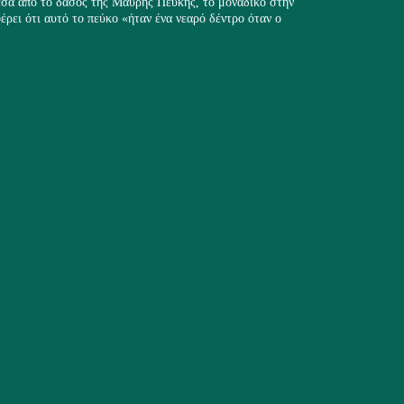
σα από το δάσος της Μαύρης Πεύκης, το μοναδικό στην
ρει ότι αυτό το πεύκο «ήταν ένα νεαρό δέντρο όταν ο