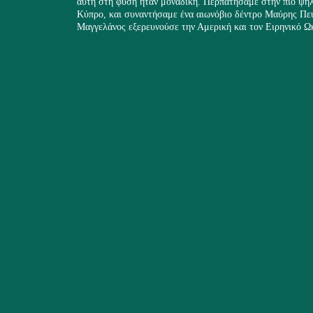
αυτή στη φύση ήταν μοναδική. Περπατήσαμε στην πιο ψη
Κύπρο, και συναντήσαμε ένα αιωνόβιο δέντρο Μαύρης Πεύκ
Μαγγελάνος εξερευνούσε την Αμερική και τον Ειρηνικό Ω