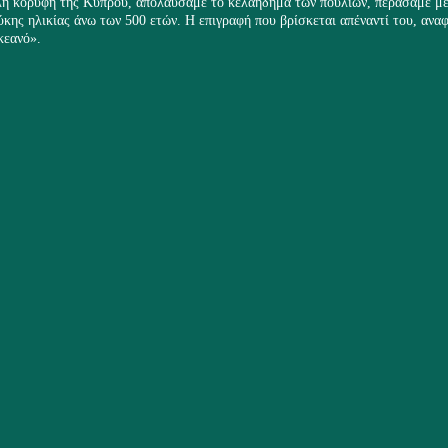
λή κορυφή της Κύπρου, απολαύσαμε το κελάηδημα των πουλιών, περάσαμε μέ
ης ηλικίας άνω των 500 ετών. Η επιγραφή που βρίσκεται απέναντί του, αναφέ
κεανό».